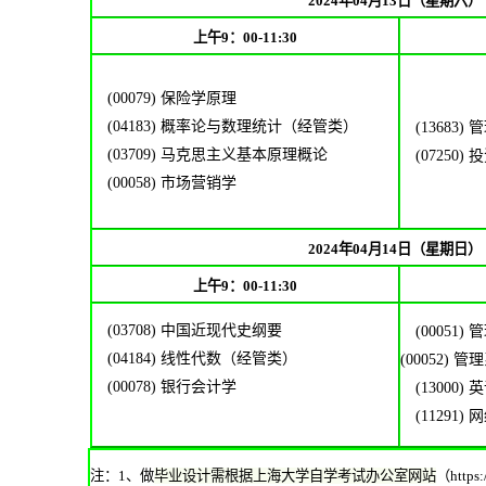
202
4
年
04
月1
3
日（星期六）
上午9：00-11:30
(
00079
)
保险学原理
(
04183
)
概率论与数理统计（经管类）
(
13683
)
管
(
03709
)
马克思主义基本原理概论
(
07250
)
投
(
00058
)
市场营销学
202
4
年
04
月1
4
日（星期日）
上午9：00-11:30
(
03708
)
中国近现代史纲要
(
00051
)
管
(
04184
)
线性代数（经管类）
(00052)
管理
(
00078
)
银行会计学
(
13000
)
英
(
11291
)
网
注：
1、做
毕业设计需根据上海大学自学考试办公室网站
（https: