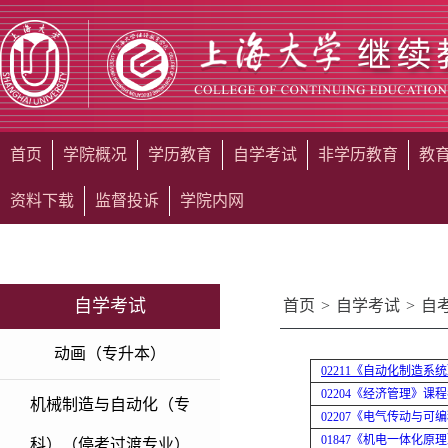
首页
学院概况
学历教育
自学考试
非学历教育
教
资料下载
监督投诉
学院内网
自学考试
首页
>
自学考试
>
自
动画（专升本）
02211《自动化制造系
02204《经济管理》课程
机械制造与自动化（专
02207《电气传动与
01847《机电一体化原
科）（停考过渡专业）