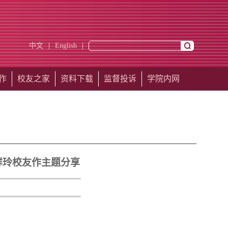
中文
|
English
|
作
校友之家
资料下载
监督投诉
学院内网
祥玲校友作主题分享